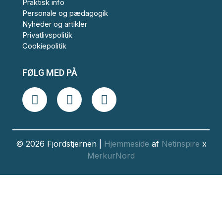
Praktisk info
Personale og pædagogik
Nyheder og artikler
Privatlivspolitik
Cookiepolitik
FØLG MED PÅ
© 2026 Fjordstjernen |
Hjemmeside
af
Netinspire
x
MerkurNord