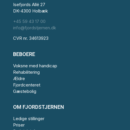
Isefjords Allé 27
DK-4300 Holbæk
+45 59 43 17 00
info@fjordstjernen.dk
CVR nr. 34613923
BEBOERE
Voksne med handicap
Rehabilitering
Ældre
Fjordcenteret
Gæstebolig
OM FJORDSTJERNEN
Ledige stillinger
Priser