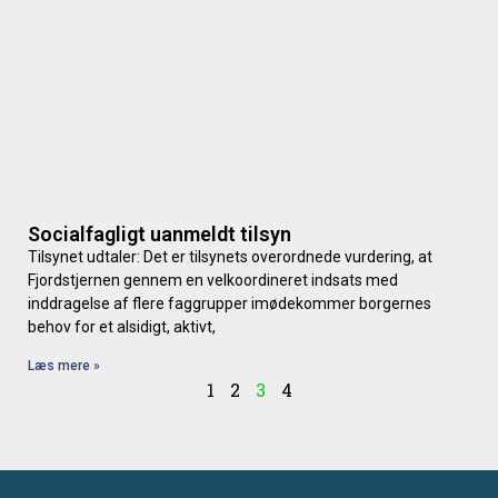
Socialfagligt uanmeldt tilsyn
Tilsynet udtaler: Det er tilsynets overordnede vurdering, at
Fjordstjernen gennem en velkoordineret indsats med
inddragelse af flere faggrupper imødekommer borgernes
behov for et alsidigt, aktivt,
Læs mere »
1
2
3
4