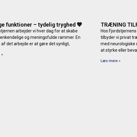
ge funktioner – tydelig tryghed 💙
TRÆNING TIL
stjernen arbejder vi hver dag for at skabe
Hos Fjordstjernens
genkendelige og meningsfulde rammer. En
tilbyder vi privat 
l af det arbejde er at gøre det synligt,
med neurologiske u
at styrke eller bev
 »
Læs mere »