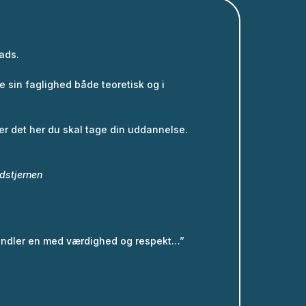
lads.
e sin faglighed både teoretisk og i
er det her du skal tage din uddannelse.
dstjernen
andler en med værdighed og respekt…”