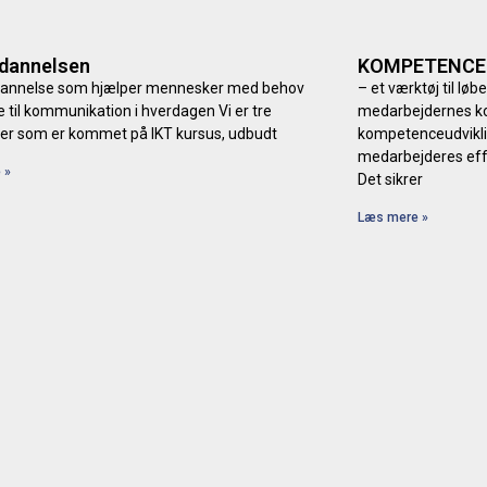
ddannelsen
KOMPETENCE
dannelse som hjælper mennesker med behov
– et værktøj til lø
te til kommunikation i hverdagen Vi er tre
medarbejdernes k
er som er kommet på IKT kursus, udbudt
kompetenceudvikli
medarbejderes eff
 »
Det sikrer
Læs mere »