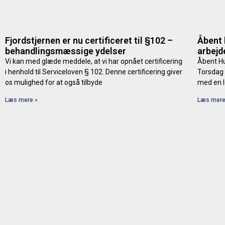
Fjordstjernen er nu certificeret til §102 –
Åbent 
behandlingsmæssige ydelser
arbejd
Vi kan med glæde meddele, at vi har opnået certificering
Åbent Hu
i henhold til Serviceloven § 102. Denne certificering giver
Torsdag 
os mulighed for at også tilbyde
med en l
Læs mere »
Læs mere