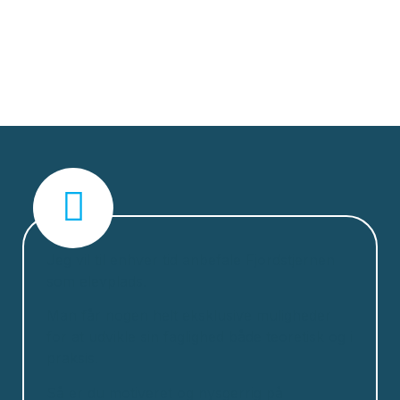
Jeg vil til enhver tid anbefale Fjordstjernen
som elevplads.
Man får nogen helt eksklusive muligheder
for at udvikle sin faglighed både teoretisk og i
praksis.
Så er du motiveret og nysgerrig på