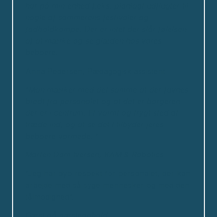
har på min enhed f.eks. planlagt udflugter til
nogle af sommerens festivaler og
fodboldkampe.
Der er intet der slår følelsen
af at mærke og se glæden hos vores
beboere.
Anna Pedersen, Pædagogisk assistent
”
Man mærker med det samme at der favnes
bredt fra personalet og at det er borgeren
der er i centrum. Et varmt og trygt sted at
træde ind, og at se det I tilbyder jeres
beboere varmede.
”
Morten Dam Iversen,
KAM & Robotics
”Jeg har dyb respekt for personalet, der kan
arbejde med så syge mennesker og med den
tålmodighed”.
Gæst på gæsteophold