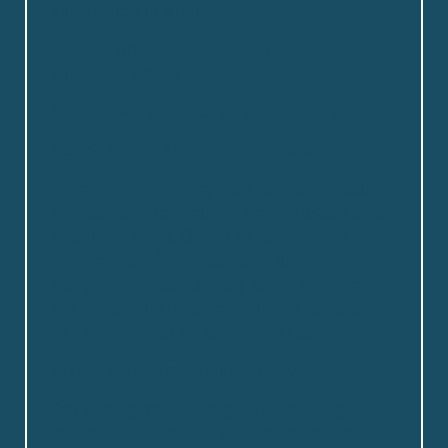
steder, jeg har arbejdet.
Michael Andreasen, Social- og
sundhedshjælper
Fagligheden er høj og engagementet er stort!
Bettina Freier, SSA og Teamkoordinator
Som mor til en dreng med senhjerneskade
ved jeg, at pårørende i mange tilfælde kender
beboeren bedst. Derfor er det vigtigt at
inddrage de pårørende og se dem som en
vigtig ressource. Samtidig kan vi som fagfolk
hjælpe de pårørende med at fået lidt lettere
liv sammen med en senhjerneskadet …
Annica Granstrøm, adm.direktør
Det er en glæde for mig, hver gang jeg ser
min mor. Selvom hun er dement, kan man