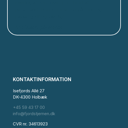
mærke, at hun bliver prioriteret af
personalet. Hun kommer ud på ture, og
passet godt og værdigt.
Ann Busch, pårørende
KONTAKTINFORMATION
Isefjords Allé 27
DK-4300 Holbæk
+45 59 43 17 00
info@fjordstjernen.dk
CVR nr. 34613923