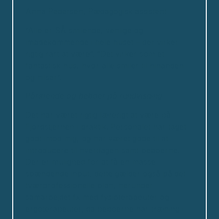
Anna Pedersen, Pædagogisk assistent
”Alle er SÅ smilende, venlige og
imødekommende i hele huset – der virker
rigtig rart at være”. ”Det virker som et
fantastisk hus, hvor alle smiler til hinanden
og hilser”.
Pårørende og beboer på rundvisning
Det har været rigtig lærerigt at være på
Fjordstjernen i praktik. Personalet har taget
godt imod mig, og har været gode til at
introducere til hverdagen samt beboerne.
Der er mulighed for at få en masse
spændende input, dette gælder også på det
tværprofessionelle plan, herunder
samarbejdet fx med fysioterapeuter og
ergoterapeuter, da beboerne har træning i