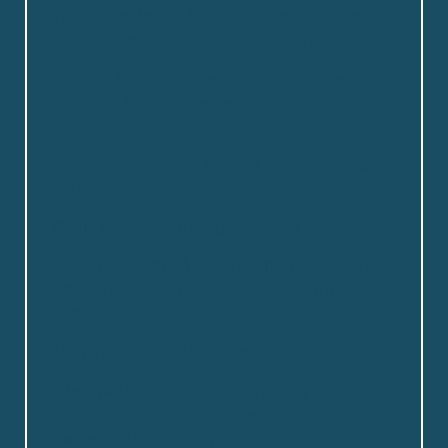
specialområdet, så er det her du skal tage
din uddannelse. Det vil du ikke fortryde.
Simone Thaulov – Pædagogisk assistent
elev, Øst 1., Fjordstjernen
“…personalet er super servicemindet og
søde, og behandler en med værdighed og
respekt…”
Claus Bødker, gæst i gæstebolig
”Vi bliver klædt på til at håndtere beboernes
udfordringer så vi kan sikre deres trivsel
bedst muligt”.
Morten T. Olsen, Neuropædagogisk vejleder
”Det tværfaglige arbejde giver mig som
Social- og sundhedsassistent rigtig god
pædagogisk indsigt i vores arbejde med