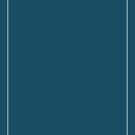
Jeg er blevet modtaget med åbne arme fra
ledelse og personale og er en del af
hverdagen og får plads til at stille spørgsmål
og observere. Der er kurser på Fjordstjernen
der gør jeg får meget ny læring jeg kan
bruge i skolen, i praktik og senere hen i
arbejdslivet.
Fjordstjernen har mange gode
arrangementer, der giver et godt indblik i det
enkelte menneskes liv og giver så meget
glæde og sammenhold blandt personale,
beboer og pårørende.
Johanne,
Pædagogisk assistent elev
Vores stræben efter og succeser med at
skabe en meningsfuld hverdag for vores
beboere, er en af de bedste ting ved at
arbejde på Fjordstjernen.