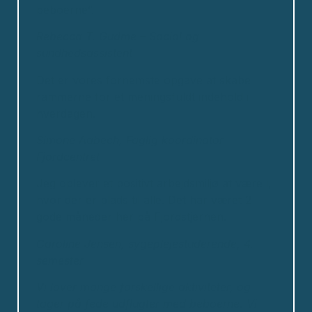
beboerne”.
Rebecca T. Gudme – Social og
sundhedsassistent
Det er vores fornemste opgave at skabe
rammerne for et meningsfuldt indehold i
hverdagen.
Simone Aabech, Faglig koordinator
Fjordcentret
Jeg oplever et positivt arbejdsmiljø at være i,
hvor der er plads til alle. Det har været 2
gode måneder her på Fjordstjernen.
Caroline Jensen, sygeplejestuderende, 4.
semester
Vi laver mange forskellige aktiviteter, og
tager på fede udflugter med beboerne.
Vi