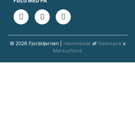
FØLG MED PÅ
© 2026 Fjordstjernen |
Hjemmeside
af
Netinspire
x
MerkurNord