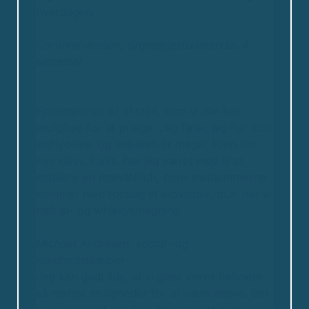
hverdagen.
Caroline Jensen, sygeplejestuderende, 4.
semester
Fjordstjernen er et sted, som vi alle har
mulighed for at præge. Jeg føler, jeg har stor
indflydelse, og ledelsen er meget åben for
nye idéer. F.eks. har jeg været med til at
etablere en mandeklub, hvor medlemmerne
kommer med forslag til aktiviteter, bl.a. har vi
haft øl- og whiskysmagning.
Michael Andresen, social- og
sundhedshjælper
Jeg kan godt lide, at vi giver vores beboere
så mange muligheder for at være aktive. Der