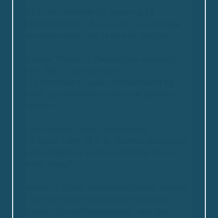
Så er du motiveret og nysgerrig på
specialområdet, så er det her du skal tage
din uddannelse. Det vil du ikke fortryde.
Simone Thaulov – Pædagogisk assistent
elev, Øst 1., Fjordstjernen
“…personalet er super servicemindet og
søde, og behandler en med værdighed og
respekt…”
Claus Bødker, gæst i gæstebolig
”Vi bliver klædt på til at håndtere beboernes
udfordringer så vi kan sikre deres trivsel
bedst muligt”.
Morten T. Olsen, Neuropædagogisk vejleder
”Det tværfaglige arbejde giver mig som
Social- og sundhedsassistent rigtig god