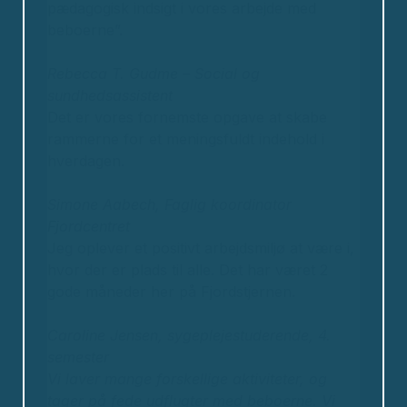
pædagogisk indsigt i vores arbejde med
beboerne”.
Rebecca T. Gudme – Social og
sundhedsassistent
Det er vores fornemste opgave at skabe
rammerne for et meningsfuldt indehold i
hverdagen.
Simone Aabech, Faglig koordinator
Fjordcentret
Jeg oplever et positivt arbejdsmiljø at være i,
hvor der er plads til alle. Det har været 2
gode måneder her på Fjordstjernen.
Caroline Jensen, sygeplejestuderende, 4.
semester
Vi laver mange forskellige aktiviteter, og
tager på fede udflugter med beboerne.
Vi