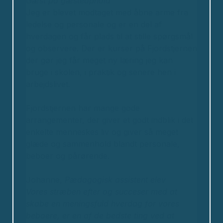
Gæst på gæsteophold
Jeg er blevet modtaget med åbne arme fra
ledelse og personale og er en del af
hverdagen og får plads til at stille spørgsmål
og observere. Der er kurser på Fjordstjernen
der gør jeg får meget ny læring jeg kan
bruge i skolen, i praktik og senere hen i
arbejdslivet.
Fjordstjernen har mange gode
arrangementer, der giver et godt indblik i det
enkelte menneskes liv og giver så meget
glæde og sammenhold blandt personale,
beboer og pårørende.
Johanne,
Pædagogisk assistent elev
Vores stræben efter og succeser med at
skabe en meningsfuld hverdag for vores
beboere, er en af de bedste ting ved at