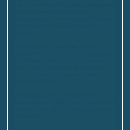
har på min enhed f.eks. planlagt udflugter til
nogle af sommerens festivaler og
fodboldkampe.
Der er intet der slår følelsen
af at mærke og se glæden hos vores
beboere.
Anna Pedersen, Pædagogisk assistent
”
Man mærker med det samme at der favnes
bredt fra personalet og at det er borgeren
der er i centrum. Et varmt og trygt sted at
træde ind, og at se det I tilbyder jeres
beboere varmede.
”
Morten Dam Iversen,
KAM & Robotics
”Jeg har dyb respekt for personalet, der kan
arbejde med så syge mennesker og med den
tålmodighed”.