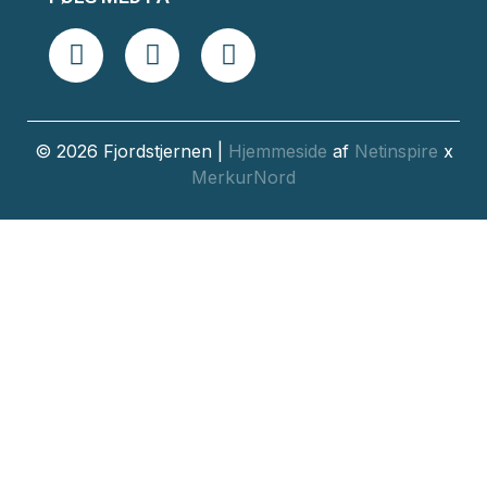
© 2026 Fjordstjernen |
Hjemmeside
af
Netinspire
x
MerkurNord