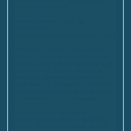
er en respekt, jeg ikke har oplevet andre
steder, jeg har arbejdet.
Michael Andreasen, Social- og
sundhedshjælper
Fagligheden er høj og engagementet er stort!
Bettina Freier, SSA og Teamkoordinator
Som mor til en dreng med senhjerneskade
ved jeg, at pårørende i mange tilfælde kender
beboeren bedst. Derfor er det vigtigt at
inddrage de pårørende og se dem som en
vigtig ressource. Samtidig kan vi som fagfolk
hjælpe de pårørende med at fået lidt lettere
liv sammen med en senhjerneskadet …
Annica Granstrøm, adm.direktør
Det er en glæde for mig, hver gang jeg ser
min mor. Selvom hun er dement, kan man