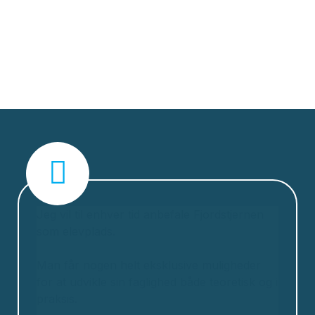
Jeg vil til enhver tid anbefale Fjordstjernen
som elevplads.
Man får nogen helt eksklusive muligheder
for at udvikle sin faglighed både teoretisk og i
praksis.