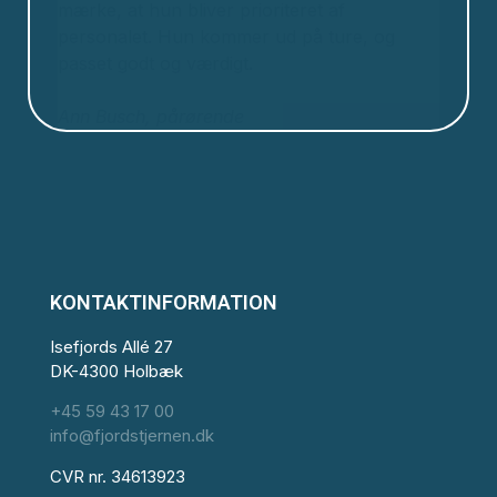
mærke, at hun bliver prioriteret af
personalet. Hun kommer ud på ture, og
passet godt og værdigt.
Ann Busch, pårørende
KONTAKTINFORMATION
Isefjords Allé 27
DK-4300 Holbæk
+45 59 43 17 00
info@fjordstjernen.dk
CVR nr. 34613923