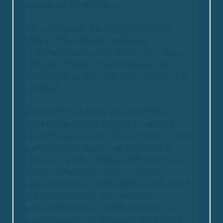
arbejde på Fjordstjernen.
Anna Pedersen, Pædagogisk assistent
”Alle er SÅ smilende, venlige og
imødekommende i hele huset – der virker
rigtig rart at være”. ”Det virker som et
fantastisk hus, hvor alle smiler til hinanden
og hilser”.
Pårørende og beboer på rundvisning
Det har været rigtig lærerigt at være på
Fjordstjernen i praktik. Personalet har taget
godt imod mig, og har været gode til at
introducere til hverdagen samt beboerne.
Der er mulighed for at få en masse
spændende input, dette gælder også på det
tværprofessionelle plan, herunder
samarbejdet fx med fysioterapeuter og
ergoterapeuter, da beboerne har træning i