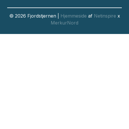
© 2026 Fjordstjernen |
Hjemmeside
af
Netinspire
x
MerkurNord