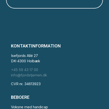
KONTAKTINFORMATION
Isefjords Allé 27
DK-4300 Holbæk
+45 59 43 17 00
info@fjordstjernen.dk
CVR nr. 34613923
BEBOERE
Voksne med handicap