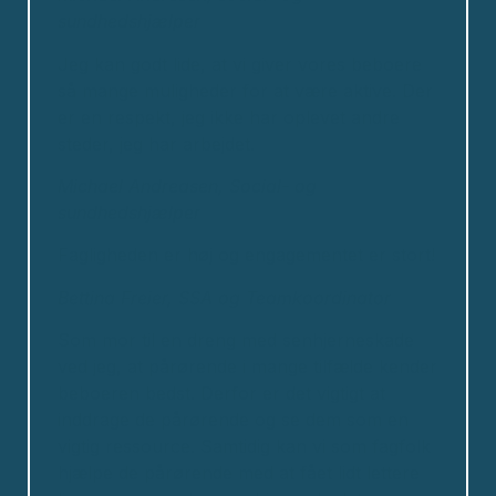
sundhedshjælper
Jeg kan godt lide, at vi giver vores beboere
så mange muligheder for at være aktive. Der
er en respekt, jeg ikke har oplevet andre
steder, jeg har arbejdet.
Michael Andreasen, Social- og
sundhedshjælper
Fagligheden er høj og engagementet er stort!
Bettina Freier, SSA og Teamkoordinator
Som mor til en dreng med senhjerneskade
ved jeg, at pårørende i mange tilfælde kender
beboeren bedst. Derfor er det vigtigt at
inddrage de pårørende og se dem som en
vigtig ressource. Samtidig kan vi som fagfolk
hjælpe de pårørende med at fået lidt lettere