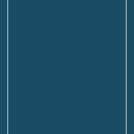
Der er mulighed for at få en masse
spændende input, dette gælder også på det
tværprofessionelle plan, herunder
samarbejdet fx med fysioterapeuter og
ergoterapeuter, da beboerne har træning i
hverdagen.
Caroline Jensen, sygeplejestuderende, 4.
semester
Fjordstjernen er et sted, som vi alle har
mulighed for at præge. Jeg føler, jeg har stor
indflydelse, og ledelsen er meget åben for
nye idéer. F.eks. har jeg været med til at
etablere en mandeklub, hvor medlemmerne
kommer med forslag til aktiviteter, bl.a. har vi
haft øl- og whiskysmagning.
Michael Andresen, social- og