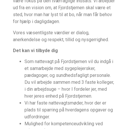
være fokus på den tværfaglige indsats. Vi arbejder
ud fra en vision om, at Fjordstjernen skal være et
sted, hvor man har lyst til at bo, når man får behov
for hjælp i dagligdagen.
Vores væsentligste værdier er dialog,
anerkendelse og respekt, tillid og nysgerrighed.
Det kan vi tilbyde dig
Som nattevagt på Fjordstjernen vil du indgå i
et samarbejde med sygeplejersker,
pædagoger, og sundhedsfagligt personale.
Du vil arbejde sammen med 3 faste kolleger,
i din arbejdsuge – hvor I fordeler jer, med
hver jeres enhed på Fjordstjernen.
Vi har faste nattevagtsmøder, hvor der er
plads til sparring på hverdagens opgaver og
udfordringer.
Mulighed for kompetenceudvikling ved