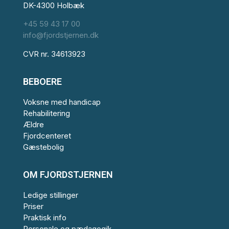
DK-4300 Holbæk
+45 59 43 17 00
info@fjordstjernen.dk
CVR nr. 34613923
BEBOERE
Voksne med handicap
Rehabilitering
Ældre
Fjordcenteret
Gæstebolig
OM FJORDSTJERNEN
Ledige stillinger
Priser
Praktisk info
Personale og pædagogik