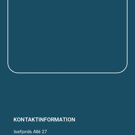
liv sammen med en senhjerneskadet …
Annica Granstrøm, adm.direktør
Det er en glæde for mig, hver gang jeg ser
min mor. Selvom hun er dement, kan man
mærke, at hun bliver prioriteret af
personalet. Hun kommer ud på ture, og
passet godt og værdigt.
Ann Busch, pårørende
KONTAKTINFORMATION
Isefjords Allé 27