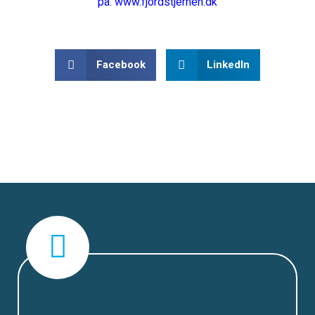
på:
www.fjordstjernen.dk
Facebook
LinkedIn
Jeg vil til enhver tid anbefale Fjordstjernen
som elevplads.