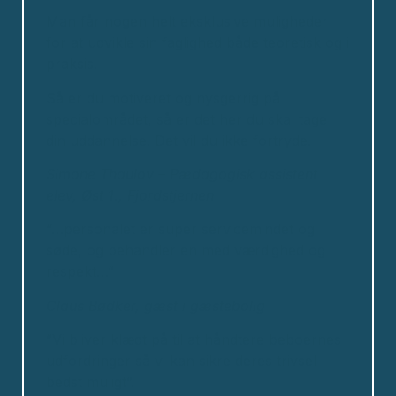
Man får nogen helt eksklusive muligheder
for at udvikle sin faglighed både teoretisk og i
praksis.
Så er du motiveret og nysgerrig på
specialområdet, så er det her du skal tage
din uddannelse. Det vil du ikke fortryde.
Simone Thaulov – Pædagogisk assistent
elev, Øst 1., Fjordstjernen
“…personalet er super servicemindet og
søde, og behandler en med værdighed og
respekt…”
Claus Bødker, gæst i gæstebolig
”Vi bliver klædt på til at håndtere beboernes
udfordringer så vi kan sikre deres trivsel
bedst muligt”.