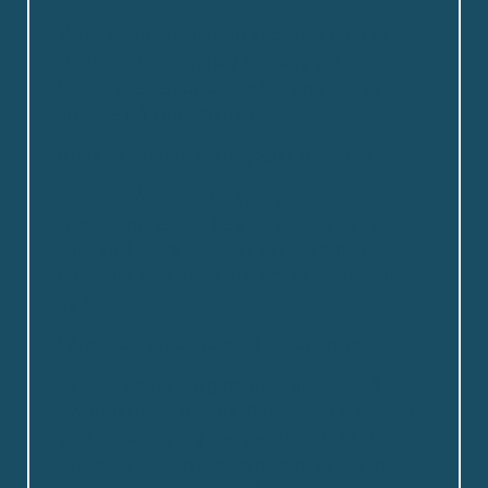
Vores stræben efter og succeser med at
skabe en meningsfuld hverdag for vores
beboere, er en af de bedste ting ved at
arbejde på Fjordstjernen.
Anna Pedersen, Pædagogisk assistent
”Alle er SÅ smilende, venlige og
imødekommende i hele huset – der virker
rigtig rart at være”. ”Det virker som et
fantastisk hus, hvor alle smiler til hinanden
og hilser”.
Pårørende og beboer på rundvisning
Det har været rigtig lærerigt at være på
Fjordstjernen i praktik. Personalet har taget
godt imod mig, og har været gode til at
introducere til hverdagen samt beboerne.