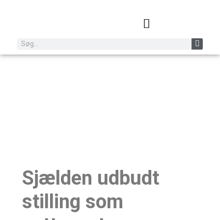
FJORDSTJERNEN SØGER SSA
TIL NATTEVAGT.
Sjælden udbudt
stilling som