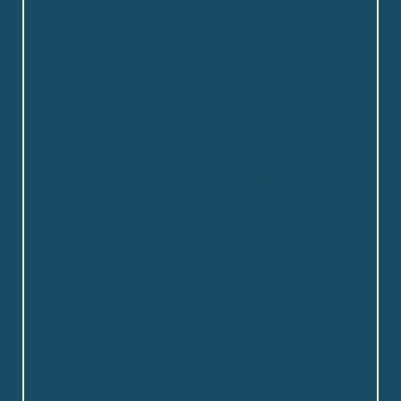
”Jeg har dyb respekt for personalet, der kan
arbejde med så syge mennesker og med den
tålmodighed”.
Gæst på gæsteophold
Jeg er blevet modtaget med åbne arme fra
ledelse og personale og er en del af
hverdagen og får plads til at stille spørgsmål
og observere. Der er kurser på Fjordstjernen
der gør jeg får meget ny læring jeg kan
bruge i skolen, i praktik og senere hen i
arbejdslivet.
Fjordstjernen har mange gode
arrangementer, der giver et godt indblik i det
enkelte menneskes liv og giver så meget
glæde og sammenhold blandt personale,
beboer og pårørende.
Johanne,
Pædagogisk assistent elev