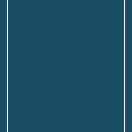
Morten T. Olsen, Neuropædagogisk vejleder
”Det tværfaglige arbejde giver mig som
Social- og sundhedsassistent rigtig god
pædagogisk indsigt i vores arbejde med
beboerne”.
Rebecca T. Gudme – Social og
sundhedsassistent
Det er vores fornemste opgave at skabe
rammerne for et meningsfuldt indehold i
hverdagen.
Simone Aabech, Faglig koordinator
Fjordcentret
Jeg oplever et positivt arbejdsmiljø at være i,
hvor der er plads til alle. Det har været 2
gode måneder her på Fjordstjernen.