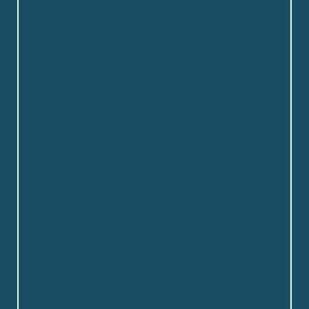
Caroline Jensen, sygeplejestuderende, 4.
semester
Vi laver mange forskellige aktiviteter, og
tager på fede udflugter med beboerne.
Vi
har på min enhed f.eks. planlagt udflugter til
nogle af sommerens festivaler og
fodboldkampe.
Der er intet der slår følelsen
af at mærke og se glæden hos vores
beboere.
Anna Pedersen, Pædagogisk assistent
”
Man mærker med det samme at der favnes
bredt fra personalet og at det er borgeren
der er i centrum. Et varmt og trygt sted at
træde ind, og at se det I tilbyder jeres
beboere varmede.
”
Morten Dam Iversen,
KAM & Robotics