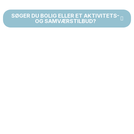
SØGER DU BOLIG ELLER ET AKTIVITETS-
OG SAMVÆRSTILBUD?
VOKSNE MED HANDICAP
LÆS MERE HER