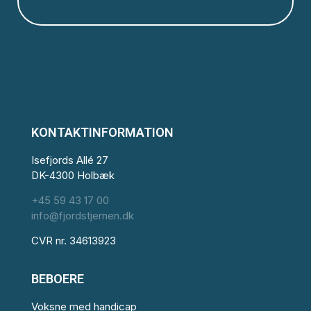
KONTAKTINFORMATION
Isefjords Allé 27
DK-4300 Holbæk
+45 59 43 17 00
info@fjordstjernen.dk
CVR nr. 34613923
BEBOERE
Voksne med handicap