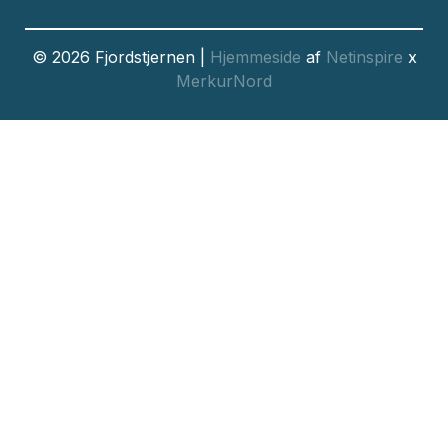
© 2026 Fjordstjernen |
Hjemmeside
af
Netinspire
x
MerkurNord