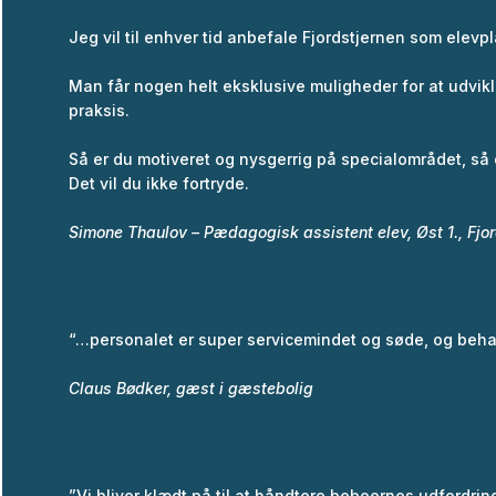
Jeg vil til enhver tid anbefale Fjordstjernen som elevp
Man får nogen helt eksklusive muligheder for at udvikl
praksis.
Så er du motiveret og nysgerrig på specialområdet, så 
Det vil du ikke fortryde.
Simone Thaulov – Pædagogisk assistent elev, Øst 1., Fjor
“…personalet er super servicemindet og søde, og beh
Claus Bødker, gæst i gæstebolig
”Vi bliver klædt på til at håndtere beboernes udfordring