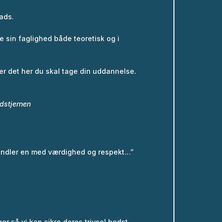
lads.
e sin faglighed både teoretisk og i
er det her du skal tage din uddannelse.
dstjernen
andler en med værdighed og respekt…”
er så vi kan sikre deres trivsel bedst