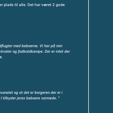
er plads til alle. Det har været 2 gode
 udflugter med beboerne.
Vi har på min
estivaler og fodboldkampe.
Der er intet der
e.
nalet og at det er borgeren der er i
t I tilbyder jeres beboere varmede.
”