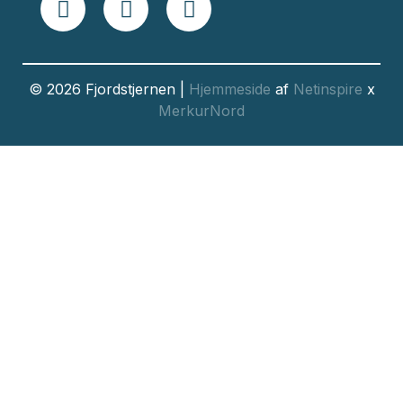
© 2026 Fjordstjernen |
Hjemmeside
af
Netinspire
x
MerkurNord