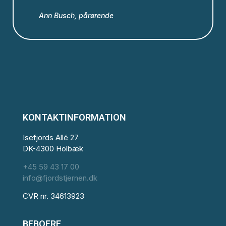
Ann Busch, pårørende
KONTAKTINFORMATION
Isefjords Allé 27
DK-4300 Holbæk
+45 59 43 17 00
info@fjordstjernen.dk
CVR nr. 34613923
BEBOERE