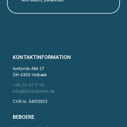
KONTAKTINFORMATION
Isefjords Allé 27
DK-4300 Holbæk
+45 59 43 17 00
info@fjordstjernen.dk
CVR nr. 34613923
BEBOERE