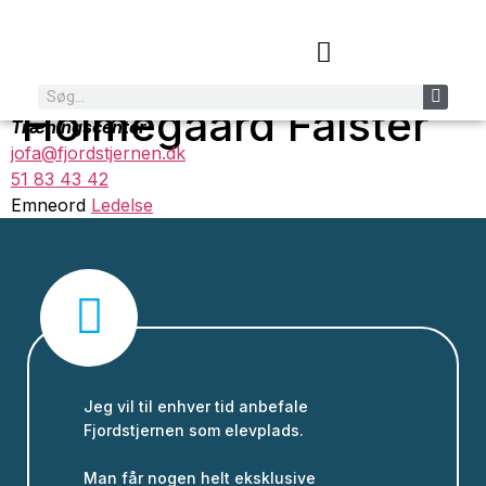
Josefine
Faglig leder
Holmegaard Falster
Træningscenter
jofa@fjordstjernen.dk
51 83 43 42
Emneord
Ledelse
Jeg vil til enhver tid anbefale
Fjordstjernen som elevplads.
Man får nogen helt eksklusive