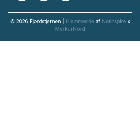
© 2026 Fjordstjernen |
Hjemmeside
af
Netinspire
x
MerkurNord