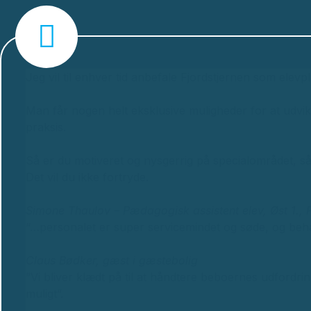
Jeg vil til enhver tid anbefale Fjordstjernen som elevpl
Man får nogen helt eksklusive muligheder for at udvikl
praksis.
Så er du motiveret og nysgerrig på specialområdet, så
Det vil du ikke fortryde.
Simone Thaulov – Pædagogisk assistent elev, Øst 1., F
“…personalet er super servicemindet og søde, og be
Claus Bødker, gæst i gæstebolig
”Vi bliver klædt på til at håndtere beboernes udfordrin
muligt”.