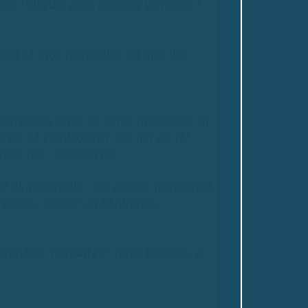
 det I tilbyder jeres beboere varmede.
”
e med så syge mennesker og med den
 personale og er en del af hverdagen og
urser på Fjordstjernen der gør jeg får
nere hen i arbejdslivet.
 et godt indblik i det enkelte menneskes
rsonale, beboer og pårørende.
ingsfuld hverdag for vores beboere, er