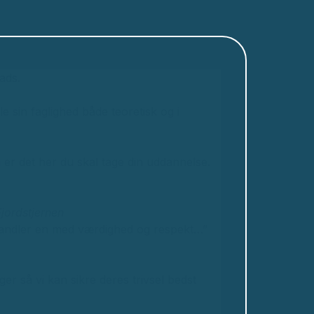
ads.
e sin faglighed både teoretisk og i
 er det her du skal tage din uddannelse.
jordstjernen
handler en med værdighed og respekt…”
ger så vi kan sikre deres trivsel bedst