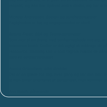
respekt, jeg ikke har oplevet andre steder, jeg har arbe
Michael Andreasen, Social- og sundhedshjælper
Fagligheden er høj og engagementet er stort!
Bettina Freier, SSA og Teamkoordinator
Som mor til en dreng med senhjerneskade ved jeg, at 
beboeren bedst. Derfor er det vigtigt at inddrage de 
ressource. Samtidig kan vi som fagfolk hjælpe de pårø
med en senhjerneskadet …
Annica Granstrøm, adm.direktør
Det er en glæde for mig, hver gang jeg ser min mor
at hun bliver prioriteret af personalet. Hun kommer u
Ann Busch, pårørende