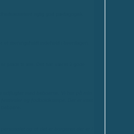
dhedsassistent rigtig god pædagogisk
 et meningsfuldt indehold i hverdagen.
 er plads til alle. Det har været 2 gode
ede udflugter med beboerne.
Vi har på min
ns festivaler og fodboldkampe.
Der er intet
 beboere.
ersonalet og at det er borgeren der er i