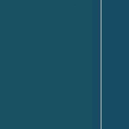
huset – der virker rigtig rart at være”.
inanden og hilser”.
i praktik. Personalet har taget godt imod
n samt beboerne. Der er mulighed for at
et tværprofessionelle plan, herunder
r, da beboerne har træning i hverdagen.
t præge. Jeg føler, jeg har stor
.eks. har jeg været med til at etablere en
tiviteter, bl.a. har vi haft øl- og
 muligheder for at være aktive. Der er en