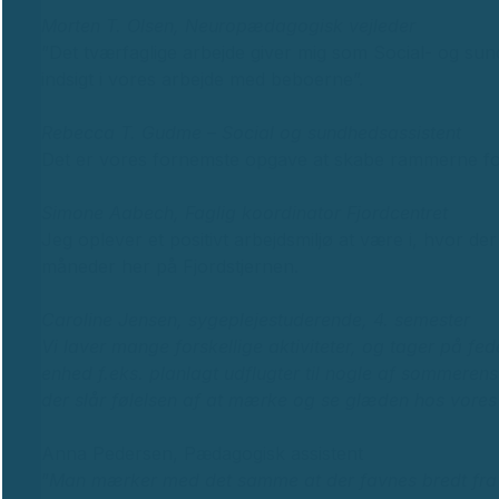
Morten T. Olsen, Neuropædagogisk vejleder
”Det tværfaglige arbejde giver mig som Social- og sun
indsigt i vores arbejde med beboerne”.
Rebecca T. Gudme – Social og sundhedsassistent
Det er vores fornemste opgave at skabe rammerne for
Simone Aabech, Faglig koordinator Fjordcentret
Jeg oplever et positivt arbejdsmiljø at være i, hvor der
måneder her på Fjordstjernen.
Caroline Jensen, sygeplejestuderende, 4. semester
Vi laver mange forskellige aktiviteter, og tager på f
enhed f.eks. planlagt udflugter til nogle af sommere
der slår følelsen af at mærke og se glæden hos vores
Anna Pedersen, Pædagogisk assistent
”
Man mærker med det samme at der favnes bredt fra p