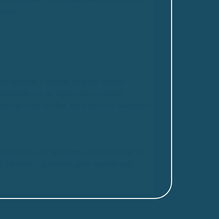
jdet.
pårørende i mange tilfælde kender
pårørende og se dem som en vigtig
rende med at fået lidt lettere liv sammen
. Selvom hun er dement, kan man mærke,
d på ture, og passet godt og værdigt.