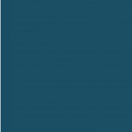
centrum. Et varmt og trygt sted at træde ind, og at se
Morten Dam Iversen,
KAM & Robotics
”Jeg har dyb respekt for personalet, der kan arbejd
tålmodighed”.
Gæst på gæsteophold
Jeg er blevet modtaget med åbne arme fra ledelse og
får plads til at stille spørgsmål og observere. Der er k
meget ny læring jeg kan bruge i skolen, i praktik og se
Fjordstjernen har mange gode arrangementer, der giver
liv og giver så meget glæde og sammenhold blandt pe
Johanne,
Pædagogisk assistent elev
Vores stræben efter og succeser med at skabe en men
en af de bedste ting ved at arbejde på Fjordstjernen.
Anna Pedersen, Pædagogisk assistent