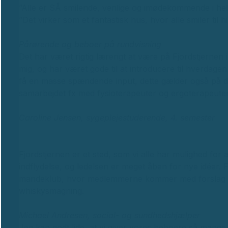
”Alle er SÅ smilende, venlige og imødekommende i hele 
”Det virker som et fantastisk hus, hvor alle smiler til h
Pårørende og beboer på rundvisning
Det har været rigtig lærerigt at være på Fjordstjernen 
mig, og har været gode til at introducere til hverdage
få en masse spændende input, dette gælder også på d
samarbejdet fx med fysioterapeuter og ergoterapeute
Caroline Jensen, sygeplejestuderende, 4. semester
Fjordstjernen er et sted, som vi alle har mulighed for a
indflydelse, og ledelsen er meget åben for nye idéer. F
mandeklub, hvor medlemmerne kommer med forslag til ak
whiskysmagning.
Michael Andresen, social- og sundhedshjælper
Jeg kan godt lide, at vi giver vores beboere så mange