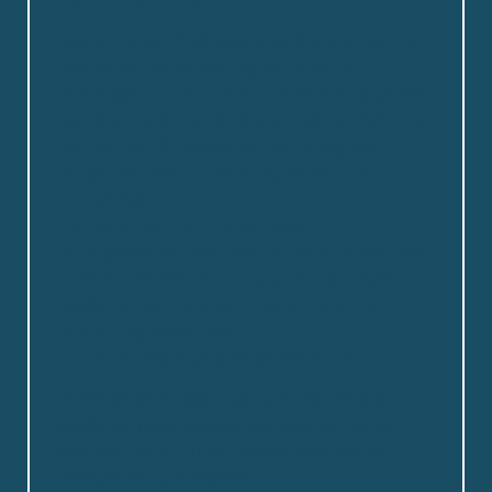
Jeg er blevet modtaget med åbne arme fra
ledelse og personale og er en del af
hverdagen og får plads til at stille spørgsmål
og observere. Der er kurser på Fjordstjernen
der gør jeg får meget ny læring jeg kan
bruge i skolen, i praktik og senere hen i
arbejdslivet.
Fjordstjernen har mange gode
arrangementer, der giver et godt indblik i det
enkelte menneskes liv og giver så meget
glæde og sammenhold blandt personale,
beboer og pårørende.
Johanne,
Pædagogisk assistent elev
Vores stræben efter og succeser med at
skabe en meningsfuld hverdag for vores
beboere, er en af de bedste ting ved at
arbejde på Fjordstjernen.