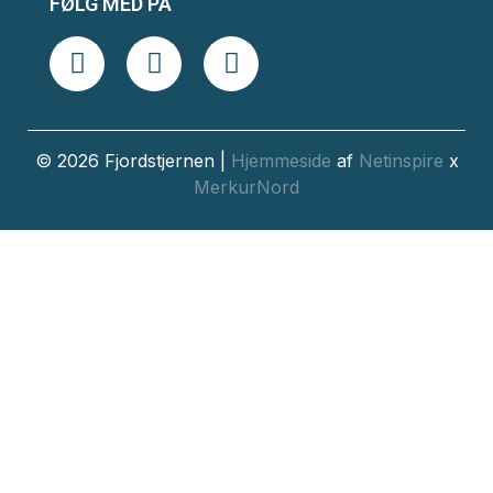
FØLG MED PÅ
© 2026 Fjordstjernen |
Hjemmeside
af
Netinspire
x
MerkurNord