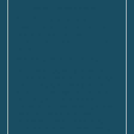
Anna Pedersen, Pædagogisk assistent
”Alle er SÅ smilende, venlige og
imødekommende i hele huset – der virker
rigtig rart at være”. ”Det virker som et
fantastisk hus, hvor alle smiler til hinanden
og hilser”.
Pårørende og beboer på rundvisning
Det har været rigtig lærerigt at være på
Fjordstjernen i praktik. Personalet har taget
godt imod mig, og har været gode til at
introducere til hverdagen samt beboerne.
Der er mulighed for at få en masse
spændende input, dette gælder også på det
tværprofessionelle plan, herunder
samarbejdet fx med fysioterapeuter og
ergoterapeuter, da beboerne har træning i