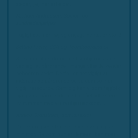
steder, jeg har arbejdet.
Michael Andreasen, Social- og
sundhedshjælper
Fagligheden er høj og engagementet er stort!
Bettina Freier, SSA og Teamkoordinator
Som mor til en dreng med senhjerneskade
ved jeg, at pårørende i mange tilfælde kender
beboeren bedst. Derfor er det vigtigt at
inddrage de pårørende og se dem som en
vigtig ressource. Samtidig kan vi som fagfolk
hjælpe de pårørende med at fået lidt lettere
liv sammen med en senhjerneskadet …
Annica Granstrøm, adm.direktør
Det er en glæde for mig, hver gang jeg ser
min mor. Selvom hun er dement, kan man