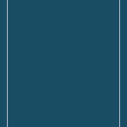
har på min enhed f.eks. planlagt udflugter til
nogle af sommerens festivaler og
fodboldkampe.
Der er intet der slår følelsen
af at mærke og se glæden hos vores
beboere.
Anna Pedersen, Pædagogisk assistent
”
Man mærker med det samme at der favnes
bredt fra personalet og at det er borgeren
der er i centrum. Et varmt og trygt sted at
træde ind, og at se det I tilbyder jeres
beboere varmede.
”
Morten Dam Iversen,
KAM & Robotics
”Jeg har dyb respekt for personalet, der kan
arbejde med så syge mennesker og med den
tålmodighed”.
Gæst på gæsteophold