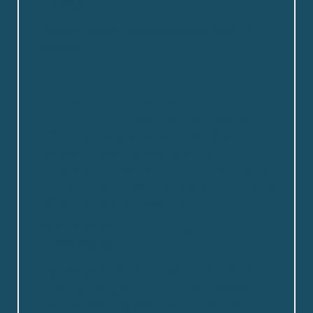
hverdagen.
Caroline Jensen, sygeplejestuderende, 4.
semester
Fjordstjernen er et sted, som vi alle har
mulighed for at præge. Jeg føler, jeg har stor
indflydelse, og ledelsen er meget åben for
nye idéer. F.eks. har jeg været med til at
etablere en mandeklub, hvor medlemmerne
kommer med forslag til aktiviteter, bl.a. har vi
haft øl- og whiskysmagning.
Michael Andresen, social- og
sundhedshjælper
Jeg kan godt lide, at vi giver vores beboere
så mange muligheder for at være aktive. Der
er en respekt, jeg ikke har oplevet andre