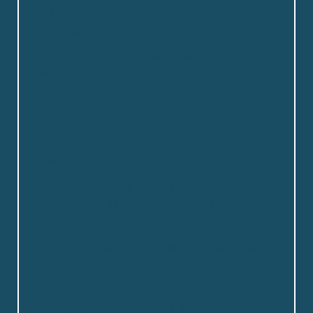
specialområdet, så er det her du skal tage
din uddannelse. Det vil du ikke fortryde.
Simone Thaulov – Pædagogisk assistent
elev, Øst 1., Fjordstjernen
“…personalet er super servicemindet og
søde, og behandler en med værdighed og
respekt…”
Claus Bødker, gæst i gæstebolig
”Vi bliver klædt på til at håndtere beboernes
udfordringer så vi kan sikre deres trivsel
bedst muligt”.
Morten T. Olsen, Neuropædagogisk vejleder
”Det tværfaglige arbejde giver mig som
Social- og sundhedsassistent rigtig god
pædagogisk indsigt i vores arbejde med