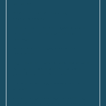
beboerne”.
Rebecca T. Gudme – Social og
sundhedsassistent
Det er vores fornemste opgave at skabe
rammerne for et meningsfuldt indehold i
hverdagen.
Simone Aabech, Faglig koordinator
Fjordcentret
Jeg oplever et positivt arbejdsmiljø at være i,
hvor der er plads til alle. Det har været 2
gode måneder her på Fjordstjernen.
Caroline Jensen, sygeplejestuderende, 4.
semester
Vi laver mange forskellige aktiviteter, og
tager på fede udflugter med beboerne.
Vi