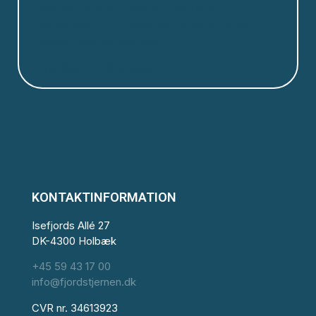
mærke, at hun bliver prioriteret af
personalet. Hun kommer ud på ture, og
passet godt og værdigt.
Ann Busch, pårørende
KONTAKTINFORMATION
Isefjords Allé 27
DK-4300 Holbæk
+45 59 43 17 00
info@fjordstjernen.dk
CVR nr. 34613923