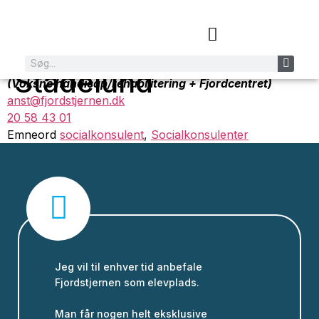
Ann-Camilla
Socialrådgiver Center Øst
Stadelund
(Voksne handicap/rehabilitering + Fjordcentret)
anst@fjordstjernen.dk
20 58 43 01
Emneord
socialkonsulent
,
Socialkonsulenter
Jeg vil til enhver tid anbefale
Fjordstjernen som elevplads.
Man får nogen helt eksklusive