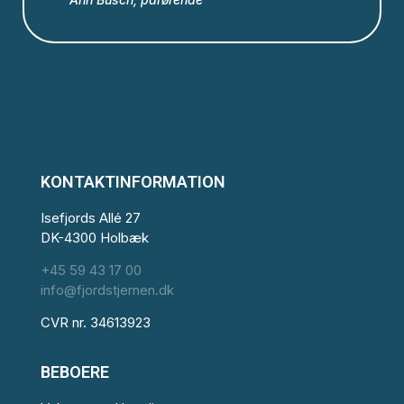
KONTAKTINFORMATION
Isefjords Allé 27
DK-4300 Holbæk
+45 59 43 17 00
info@fjordstjernen.dk
CVR nr. 34613923
BEBOERE