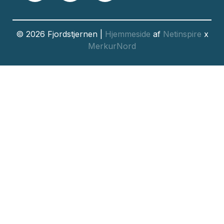
© 2026 Fjordstjernen |
Hjemmeside
af
Netinspire
x
MerkurNord